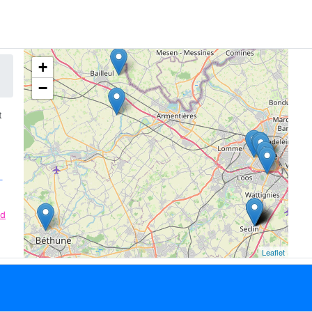
+
−
t
L
rd
Leaflet