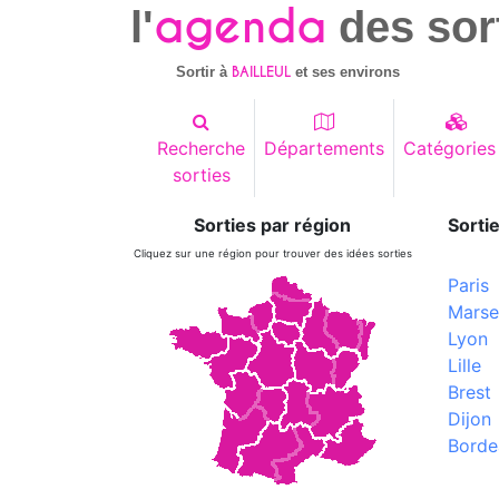
agenda
l'
des sor
BAILLEUL
Sortir à
et ses environs
Recherche
Départements
Catégories
sorties
Sorties par région
Sortie
Cliquez sur une région pour trouver des idées sorties
Paris
Marsei
Lyon
Lille
Brest
Dijon
Borde