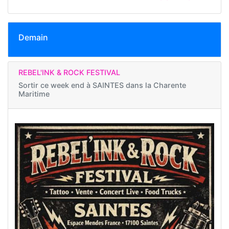
Demain
REBEL'INK & ROCK FESTIVAL
Sortir ce week end à
SAINTES dans la Charente
Maritime