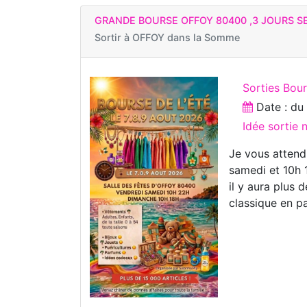
GRANDE BOURSE OFFOY 80400 ,3 JOURS 
Sortir à
OFFOY dans la Somme
Sorties Bou
Date : d
Idée sortie
Je vous attend
samedi et 10h 
il y aura plus
classique en pa