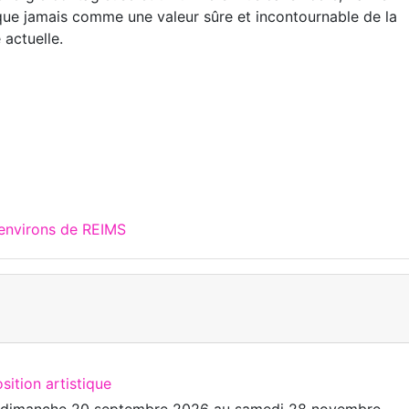
que jamais comme une valeur sûre et incontournable de la
 actuelle.
 environs de REIMS
sition artistique
u
dimanche 20 septembre 2026
au
samedi 28 novembre