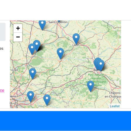
+
−
es
rne
Leaflet