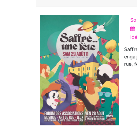
Sor
Id
Saffr
engag
rue, 