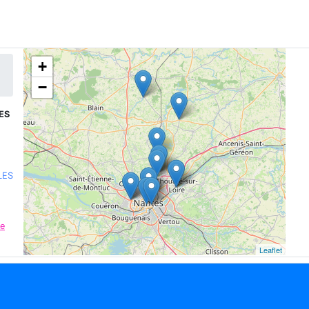
+
−
HES
LES
re
Leaflet