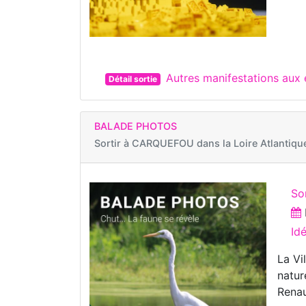
Autres manifestations aux
Détail sortie
BALADE PHOTOS
Sortir à
CARQUEFOU dans la Loire Atlantiqu
So
Id
La Vi
natur
Renau