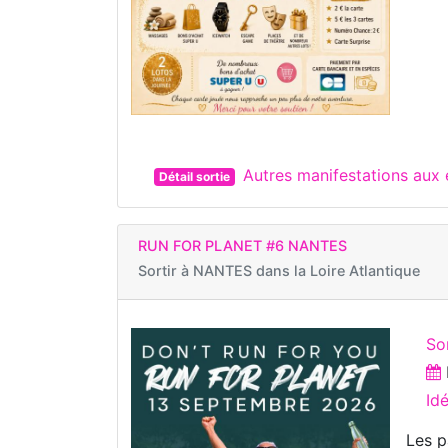
Autres manifestations au
Détail sortie
RUN FOR PLANET #6 NANTES
Sortir à
NANTES dans la Loire Atlantique
So
Id
Les p