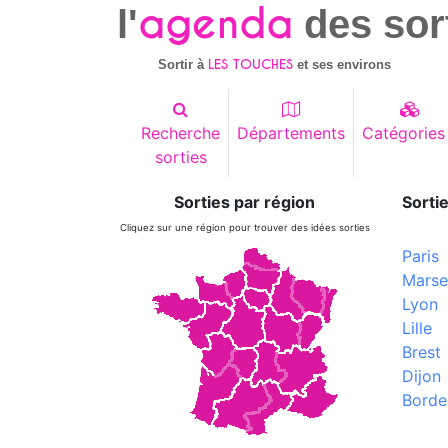
agenda
l'
des sor
LES TOUCHES
Sortir à
et ses environs
Recherche
Départements
Catégories
sorties
Sorties par région
Sortie
Cliquez sur une région pour trouver des idées sorties
Paris
Marsei
Lyon
Lille
Brest
Dijon
Borde