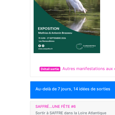
Autres manifestations au
Détail sortie
Au-delà de 7 jours, 14 idées de sorties
SAFFRÉ...UNE FÊTE #6
Sortir à
SAFFRE dans la Loire Atlantique