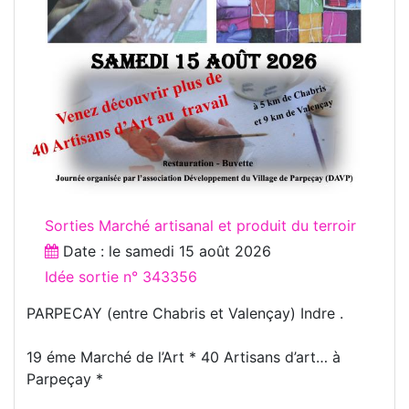
Sorties Marché artisanal et produit du terroir
Date : le
samedi 15 août 2026
Idée sortie n° 343356
PARPECAY (entre Chabris et Valençay) Indre .
19 éme Marché de l’Art * 40 Artisans d’art… à
Parpeçay *