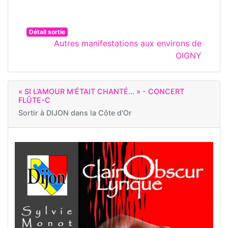
Détail sortie
Autres manifestations aux environs de
OIGNY
« SI L’AMOUR M’ÉTAIT CHANTÉ... » - CONCERT
FLÛTE-C
Sortir à
DIJON dans la Côte d'Or