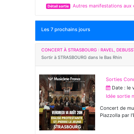
Autres manifestations au
Détail sortie
Les 7 prochains jours
CONCERT À STRASBOURG : RAVEL, DEBUSSY
Sortir à
STRASBOURG dans le Bas Rhin
Sorties Con
Date : le
Idée sortie 
Concert de mus
Piazzolla par 