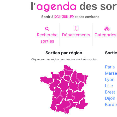
agenda
l'
des sor
ROHRWILLER
Sortir à
et ses environs
Recherche
Départements
Catégories
sorties
Sorties par région
Sortie
Cliquez sur une région pour trouver des idées sorties
Paris
Marsei
Lyon
Lille
Brest
Dijon
Borde