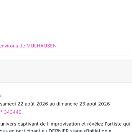
x environs de MULHAUSEN
ro
u
samedi 22 août 2026
au
dimanche 23 août 2026
 n° 343440
univers captivant de l'improvisation et révélez l'artiste qui
ous en participant au DERNIER stage d'initiation à