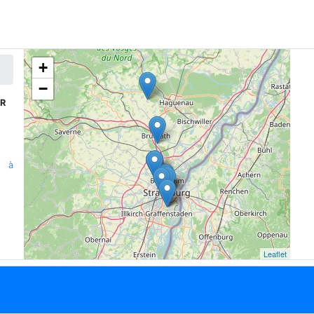
+
−
ER
n à
Leaflet