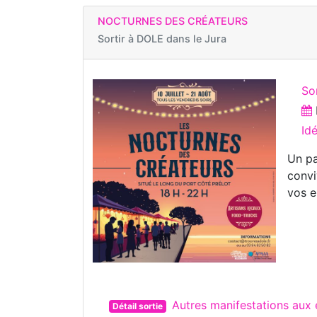
NOCTURNES DES CRÉATEURS
Sortir à
DOLE dans le Jura
Sor
Id
Un pa
convi
vos e
Autres manifestations aux
Détail sortie