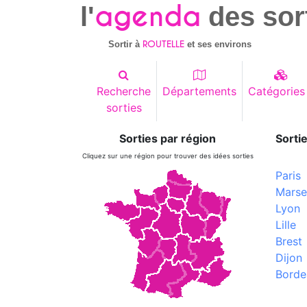
agenda
l'
des sor
ROUTELLE
Sortir à
et ses environs
Recherche
Départements
Catégories
sorties
Sorties par région
Sortie
Cliquez sur une région pour trouver des idées sorties
Paris
Marsei
Lyon
Lille
Brest
Dijon
Borde