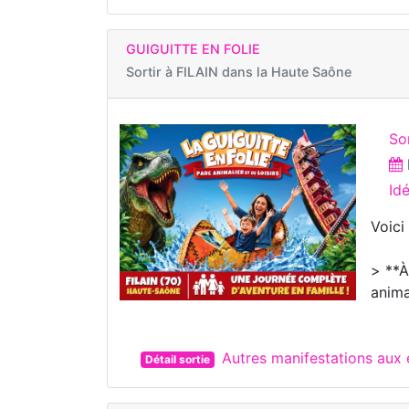
GUIGUITTE EN FOLIE
Sortir à
FILAIN dans la Haute Saône
So
Id
Voici
> **À
anima
Autres manifestations aux 
Détail sortie