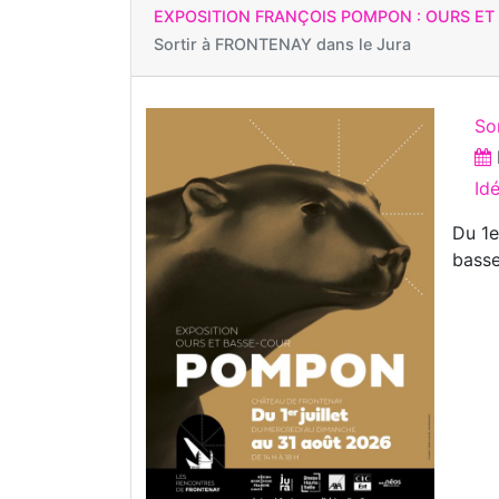
EXPOSITION FRANÇOIS POMPON : OURS E
Sortir à
FRONTENAY dans le Jura
Sor
Id
Du 1e
basse