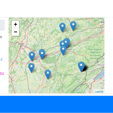
+
−
t
LE
ubs
Leaflet