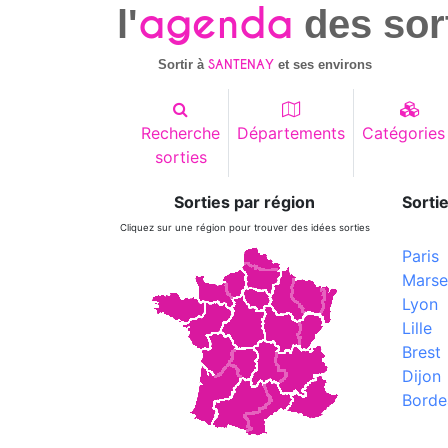
agenda
l'
des sor
SANTENAY
Sortir à
et ses environs
Recherche
Départements
Catégories
sorties
Sorties par région
Sortie
Cliquez sur une région pour trouver des idées sorties
Paris
Marsei
Lyon
Lille
Brest
Dijon
Borde