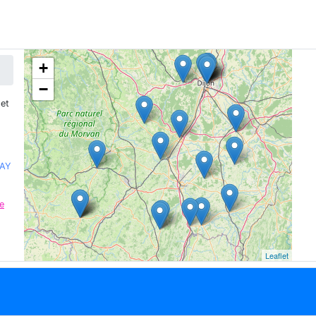
+
−
et
NAY
e
Leaflet