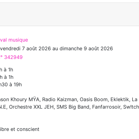
ival musique
u
vendredi 7 août 2026
au
dimanche 9 août 2026
 n° 342949
h à 1h
h à 1h
h30 à 19h
inson Khoury MŸA, Radio Kaizman, Oasis Boom, Eklektik, La
N.E, Orchestre XXL JEH, SMS Big Band, Fanfarrosoir, Sw!tc
libre et conscient