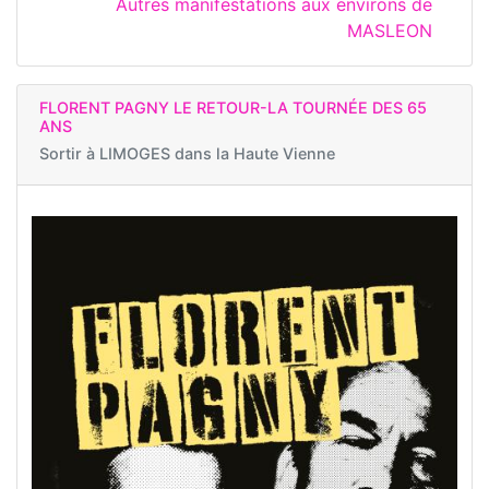
Autres manifestations aux environs de
MASLEON
FLORENT PAGNY LE RETOUR-LA TOURNÉE DES 65
ANS
Sortir à
LIMOGES dans la Haute Vienne