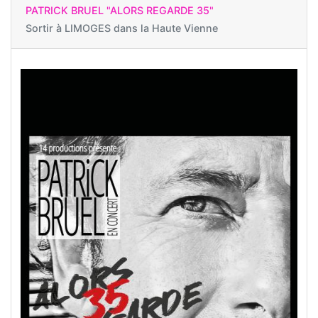
PATRICK BRUEL "ALORS REGARDE 35"
Sortir à
LIMOGES dans la Haute Vienne