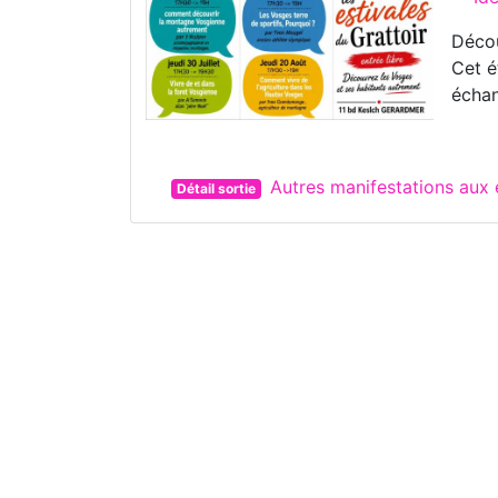
Décou
Cet é
échan
Autres manifestations au
Détail sortie