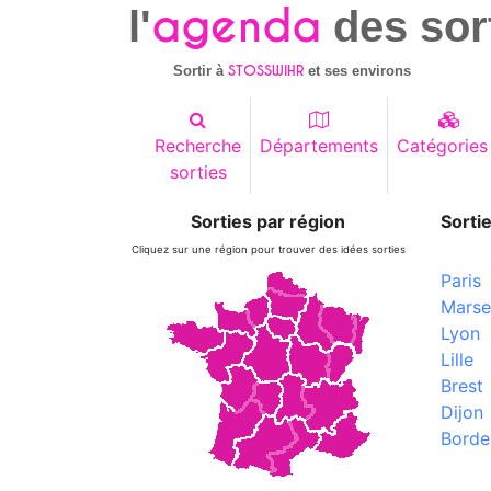
agenda
l'
des sor
STOSSWIHR
Sortir à
et ses environs
Recherche
Départements
Catégories
sorties
Sorties par région
Sortie
Cliquez sur une région pour trouver des idées sorties
Paris
Marsei
Lyon
Lille
Brest
Dijon
Borde