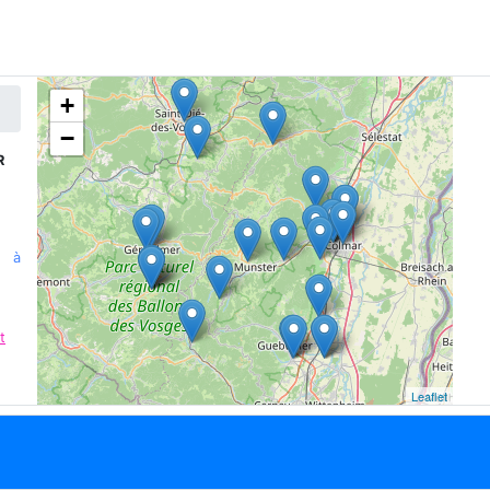
+
−
R
n à
t
Leaflet