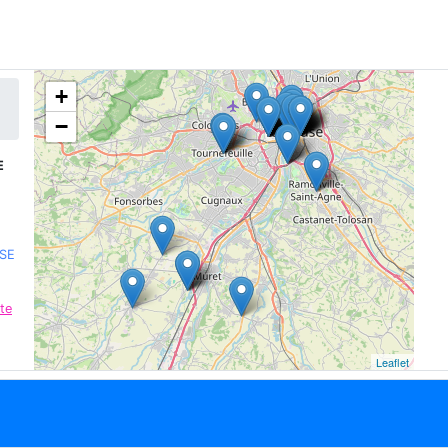
+
−
E
USE
te
Leaflet