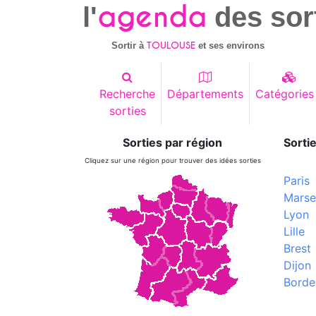
agenda
l'
des sor
TOULOUSE
Sortir à
et ses environs
Recherche
Départements
Catégories
sorties
Sorties par région
Sortie
Cliquez sur une région pour trouver des idées sorties
Paris
Marsei
Lyon
Lille
Brest
Dijon
Borde