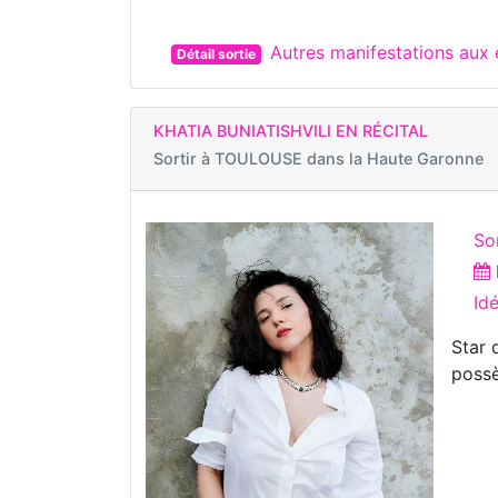
Autres manifestations au
Détail sortie
KHATIA BUNIATISHVILI EN RÉCITAL
Sortir à
TOULOUSE dans la Haute Garonne
So
Id
Star 
possè