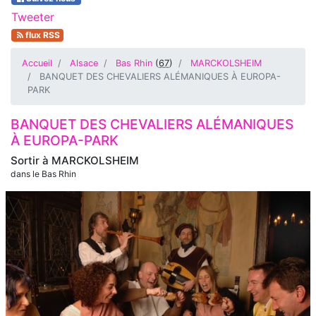
Tweeter
flux RSS
Accueil
Alsace
Bas Rhin
(
67
)
MARCKOLSHEIM
BANQUET DES CHEVALIERS ALÉMANIQUES À EUROPA-
PARK
BANQUET DES CHEVALIERS ALÉMANIQUES
À EUROPA-PARK
Sortir à
MARCKOLSHEIM
dans le Bas Rhin