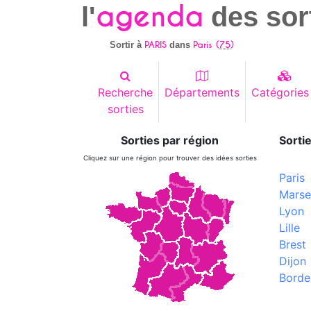
agenda
l'
des sor
PARIS
Paris (
75
)
Sortir à
dans
Recherche
Départements
Catégories
sorties
Sorties par région
Sortie
Cliquez sur une région pour trouver des idées sorties
Paris
Marsei
Lyon
Lille
Brest
Dijon
Borde