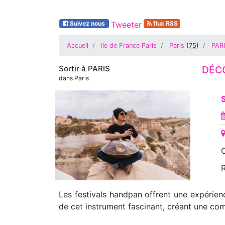
Suivez nous
Tweeter
flux RSS
Accueil
Ile de France Paris
Paris
(
75
)
PAR
Sortir à
PARIS
DÉC
dans Paris
S
O
Les festivals handpan offrent une expérie
de cet instrument fascinant, créant une com