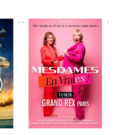
- -
-