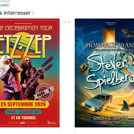
Leaflet
 interresser :
- -