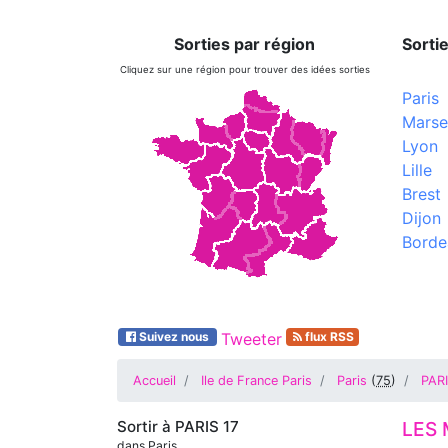
Sorties par région
Sortie
Cliquez sur une région pour trouver des idées sorties
Paris
Marsei
Lyon
Lille
Brest
Dijon
Borde
Suivez nous
Tweeter
flux RSS
Accueil
Ile de France Paris
Paris
(
75
)
PARI
Sortir à
PARIS 17
LES 
dans Paris