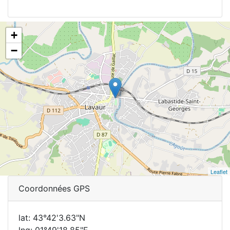
+
−
Leaflet
Coordonnées GPS
lat: 43°42'3.63"N
lng: 01°49'18.85"E