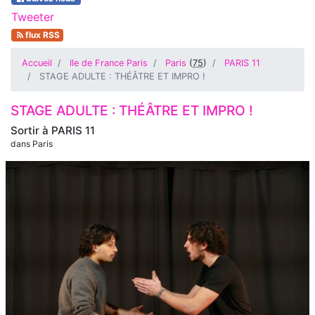
Tweeter
flux RSS
Accueil
Ile de France Paris
Paris
(
75
)
PARIS 11
STAGE ADULTE : THÉÂTRE ET IMPRO !
STAGE ADULTE : THÉÂTRE ET IMPRO !
Sortir à
PARIS 11
dans Paris