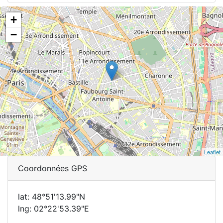
+
−
Leaflet
Coordonnées GPS
lat: 48°51'13.99"N
lng: 02°22'53.39"E