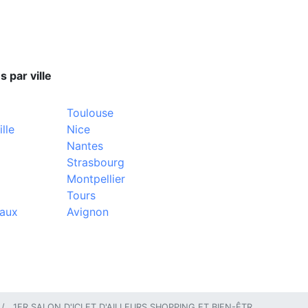
s par ville
Toulouse
lle
Nice
Nantes
Strasbourg
Montpellier
Tours
aux
Avignon
1ER SALON D'ICI ET D'AILLEURS SHOPPING ET BIEN-ÊTR