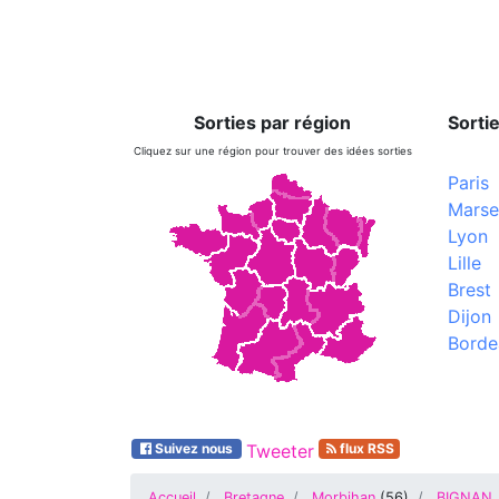
Sorties par région
Sortie
Cliquez sur une région pour trouver des idées sorties
Paris
Marsei
Lyon
Lille
Brest
Dijon
Borde
Suivez nous
Tweeter
flux RSS
Accueil
Bretagne
Morbihan
(
56
)
BIGNAN