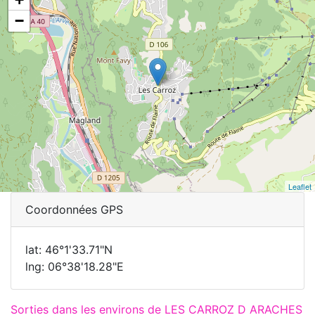
−
Leaflet
Coordonnées GPS
lat: 46°1'33.71"N
lng: 06°38'18.28"E
Sorties dans les environs de LES CARROZ D ARACHES