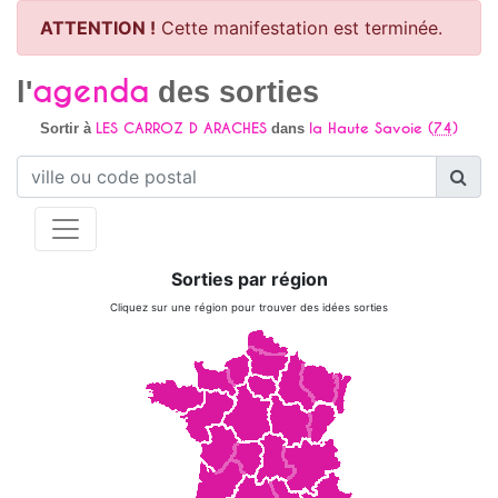
ATTENTION !
Cette manifestation est terminée.
agenda
l'
des sorties
LES CARROZ D ARACHES
la Haute Savoie (
74
)
Sortir à
dans
Sorties par région
Cliquez sur une région pour trouver des idées sorties