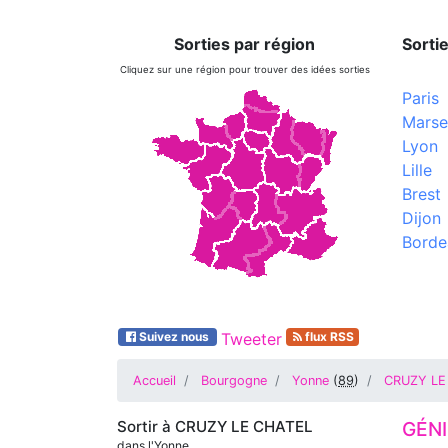
Sorties par région
Sortie
Cliquez sur une région pour trouver des idées sorties
Paris
Marsei
Lyon
Lille
Brest
Dijon
Borde
Suivez nous
Tweeter
flux RSS
Accueil
Bourgogne
Yonne
(
89
)
CRUZY LE
Sortir à
CRUZY LE CHATEL
GÉNI
dans l'Yonne