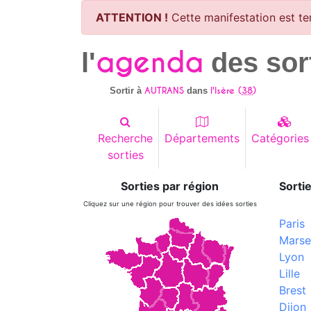
ATTENTION !
Cette manifestation est te
agenda
l'
des sor
AUTRANS
l'Isère (
38
)
Sortir à
dans
Recherche
Départements
Catégories
sorties
Sorties par région
Sortie
Cliquez sur une région pour trouver des idées sorties
Paris
Marsei
Lyon
Lille
Brest
Dijon