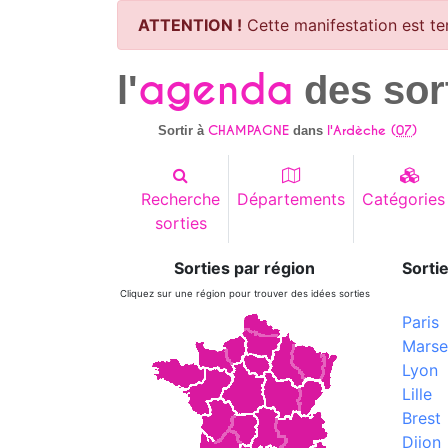
ATTENTION !
Cette manifestation est te
agenda
l'
des sor
CHAMPAGNE
l'Ardèche (
07
)
Sortir à
dans
Recherche
Départements
Catégories
sorties
Sorties par région
Sortie
Cliquez sur une région pour trouver des idées sorties
Paris
Marsei
Lyon
Lille
Brest
Dijon