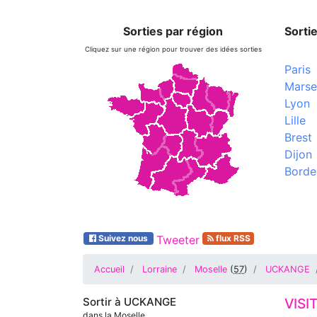
Sorties par région
Sortie
Cliquez sur une région pour trouver des idées sorties
Paris
Marsei
Lyon
Lille
Brest
Dijon
Borde
Suivez nous
Tweeter
flux RSS
Accueil
Lorraine
Moselle
(
57
)
UCKANGE
Sortir à
UCKANGE
VISI
dans la Moselle