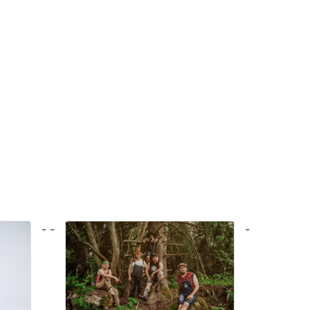
- -
-