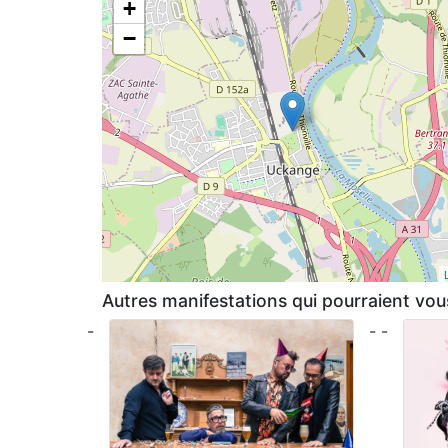
+
−
Autres manifestations qui pourraient vous
-
- -