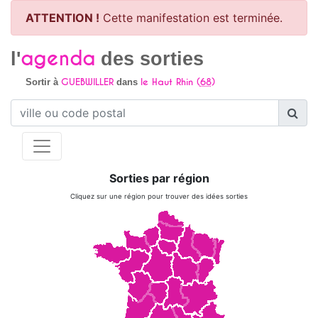
ATTENTION !
Cette manifestation est terminée.
agenda
l'
des sorties
GUEBWILLER
le Haut Rhin (
68
)
Sortir à
dans
Sorties par région
Cliquez sur une région pour trouver des idées sorties