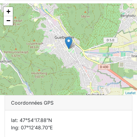
+
−
Leaflet
Coordonnées GPS
lat: 47°54'17.88"N
lng: 07°12'48.70"E