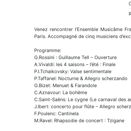
Venez rencontrer l’Ensemble Musicâme Fra
Paris. Accompagné de cinq musiciens d’exce
Programme:
G.Rossini : Guillaume Tell – Ouverture
A.Vivaldi: les 4 saisons – l’été : Finale
P.I.Tchaikovsky: Valse sentimentale
P.Taffanel: Nocturne & Allegro scherzando
G.Bizet: Menuet & Farandole
C.Aznavour: La bohème
C.Saint-Saëns: Le cygne (Le carnaval des 
J.Ibert: concerto pour flûte – Allegro sche
F.Poulenc: Cantinela
M.Ravel: Rhapsodie de concert : Tzigane