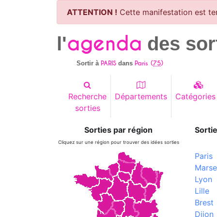
ATTENTION !
Cette manifestation est te
agenda
l'
des sor
PARIS
Paris (
75
)
Sortir à
dans
Recherche
Départements
Catégories
sorties
Sorties par région
Sortie
Cliquez sur une région pour trouver des idées sorties
Paris
Marsei
Lyon
Lille
Brest
Dijon