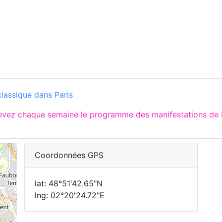
lassique dans Paris
cevez chaque semaine le programme des manifestations de P
Coordonnées GPS
lat: 48°51'42.65"N
lng: 02°20'24.72"E