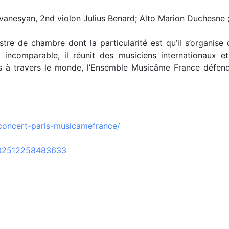
Avanesyan, 2nd violon Julius Benard; Alto Marion Duchesne 
e de chambre dont la particularité est qu’il s’organise 
 incomparable, il réunit des musiciens internationaux 
les à travers le monde, l’Ensemble Musicâme France défen
concert-paris-musicamefrance/
302512258483633