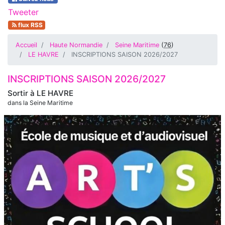
Tweeter
flux RSS
Accueil
Haute Normandie
Seine Maritime
(
76
)
LE HAVRE
INSCRIPTIONS SAISON 2026/2027
INSCRIPTIONS SAISON 2026/2027
Sortir à
LE HAVRE
dans la Seine Maritime