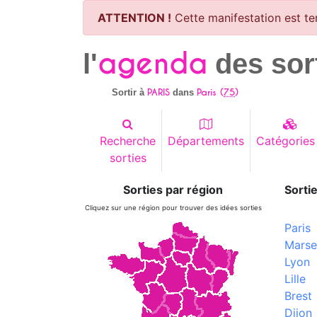
ATTENTION !
Cette manifestation est te
agenda
l'
des sor
PARIS
Paris (
75
)
Sortir à
dans
Recherche
Départements
Catégories
sorties
Sorties par région
Sortie
Cliquez sur une région pour trouver des idées sorties
Paris
Marsei
Lyon
Lille
Brest
Dijon