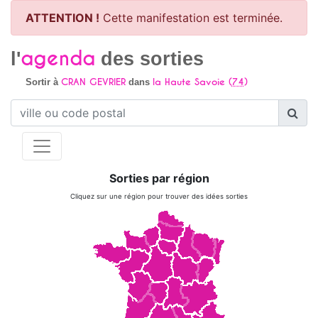
ATTENTION !
Cette manifestation est terminée.
agenda
l'
des sorties
CRAN GEVRIER
la Haute Savoie (
74
)
Sortir à
dans
Sorties par région
Cliquez sur une région pour trouver des idées sorties