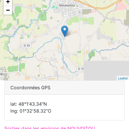
+
−
Leaflet
Coordonnées GPS
lat: 48°1'43.34"N
lng: 01°32'58.32"O
Sorties dans les environs de NOUVOITOU