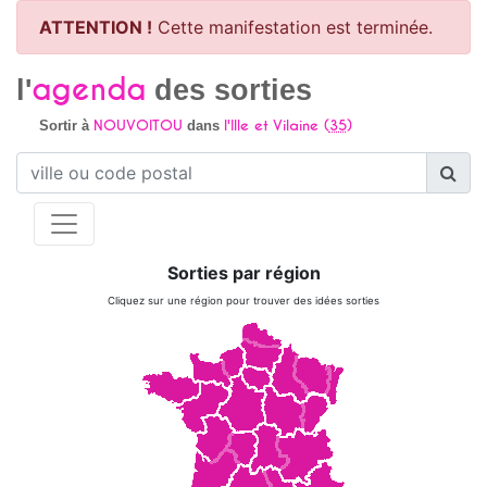
ATTENTION !
Cette manifestation est terminée.
agenda
l'
des sorties
NOUVOITOU
l'Ille et Vilaine (
35
)
Sortir à
dans
Sorties par région
Cliquez sur une région pour trouver des idées sorties