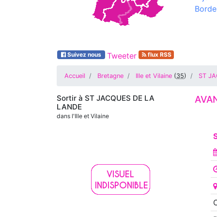
Borde
Suivez nous
Tweeter
flux RSS
Accueil
Bretagne
Ille et Vilaine
(
35
)
ST J
Sortir à
ST JACQUES DE LA
AVAN
LANDE
dans l'Ille et Vilaine
S