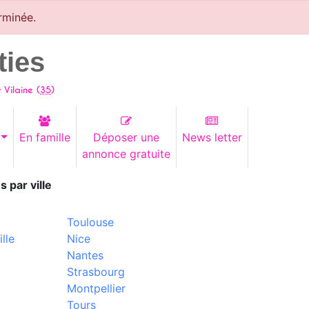
rminée.
ties
et Vilaine (
35
)
En famille
Déposer une
News letter
annonce gratuite
s par ville
Toulouse
lle
Nice
Nantes
Strasbourg
Montpellier
Tours