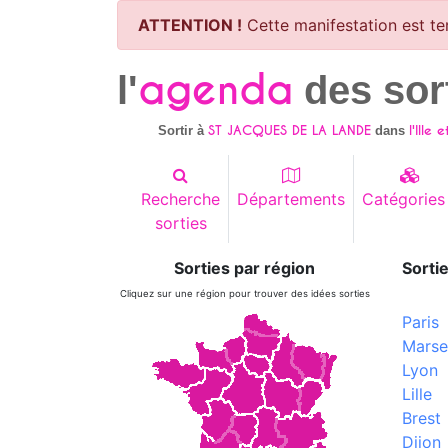
ATTENTION !
Cette manifestation est te
agenda
l'
des sor
ST JACQUES DE LA LANDE
l'Ille 
Sortir à
dans
Recherche
Départements
Catégories
sorties
Sorties par région
Sortie
Cliquez sur une région pour trouver des idées sorties
Paris
Marsei
Lyon
Lille
Brest
Dijon