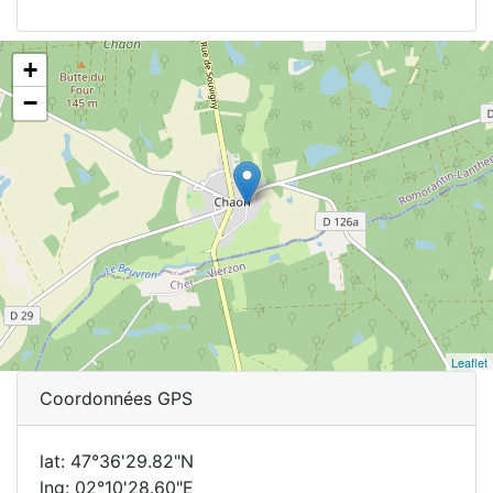
+
−
Leaflet
Coordonnées GPS
lat: 47°36'29.82"N
lng: 02°10'28.60"E