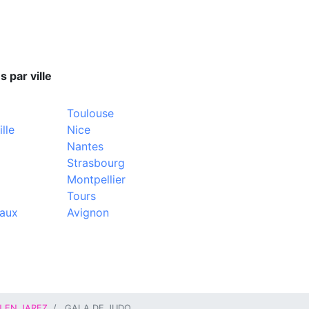
s par ville
Toulouse
lle
Nice
Nantes
Strasbourg
Montpellier
Tours
aux
Avignon
N EN JAREZ
GALA DE JUDO