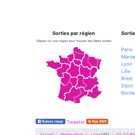
Sorties par région
Sortie
Cliquez sur une région pour trouver des idées sorties
Paris
Marsei
Lyon
Lille
Brest
Dijon
Borde
Suivez nous
Tweeter
flux RSS
Accueil
Rhône-alpes
Loire
(
42
)
ST JULIE