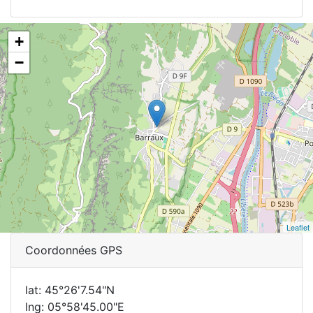
+
−
Leaflet
Coordonnées GPS
lat: 45°26'7.54"N
lng: 05°58'45.00"E