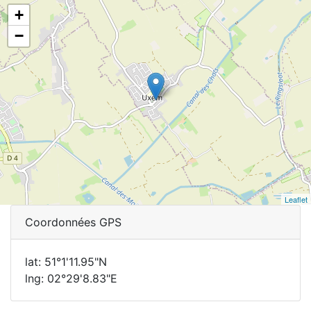
+
−
Leaflet
Coordonnées GPS
lat: 51°1'11.95"N
lng: 02°29'8.83"E