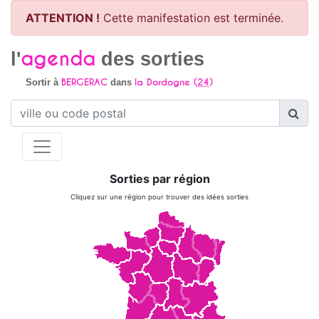
ATTENTION !
Cette manifestation est terminée.
agenda
l'
des sorties
BERGERAC
la Dordogne (
24
)
Sortir à
dans
Sorties par région
Cliquez sur une région pour trouver des idées sorties