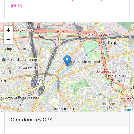
jours
+
−
Leaflet
Coordonnées GPS