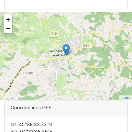
+
−
Leaflet
Coordonnées GPS
lat: 45°39'32.73"N
lng: 04°33'48.29"E