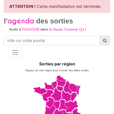
ATTENTION !
Cette manifestation est terminée.
agenda
l'
des sorties
TOULOUSE
la Haute Garonne (
31
)
Sortir à
dans
Sorties par région
Cliquez sur une région pour trouver des idées sorties