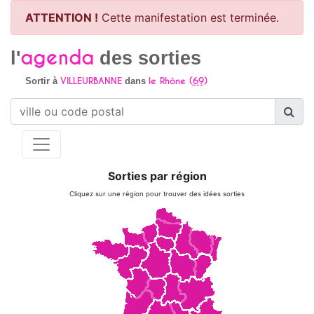
ATTENTION !
Cette manifestation est terminée.
agenda
l'
des sorties
VILLEURBANNE
le Rhône (
69
)
Sortir à
dans
Sorties par région
Cliquez sur une région pour trouver des idées sorties