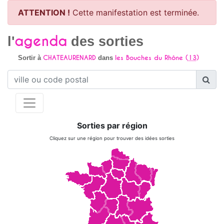
ATTENTION !
Cette manifestation est terminée.
agenda
l'
des sorties
CHATEAURENARD
les Bouches du Rhône (
13
)
Sortir à
dans
Sorties par région
Cliquez sur une région pour trouver des idées sorties