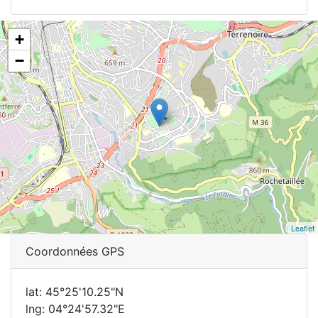
+
−
Leaflet
Coordonnées GPS
lat: 45°25'10.25"N
lng: 04°24'57.32"E