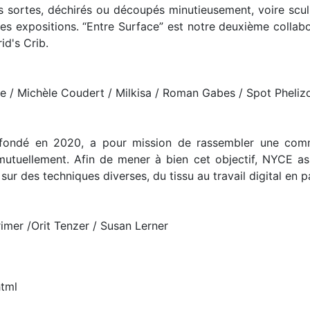
 sortes, déchirés ou découpés minutieusement, voire scul
des expositions. “Entre Surface” est notre deuxième colla
id's Crib.
ge / Michèle Coudert / Milkisa / Roman Gabes / Spot Pheliz
ndé en 2020, a pour mission de rassembler une commun
 mutuellement. Afin de mener à bien cet objectif, NYCE ass
e sur des techniques diverses, du tissu au travail digital en 
imer /Orit Tenzer / Susan Lerner
html