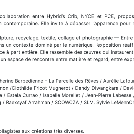
 collaboration entre Hybrid’s Crib, NYCE et PCE, propose
 contemporaine. Elle invite à dépasser l’apparence pour rév
lpture, recyclage, textile, collage et photographie — Entre 
ans un contexte dominé par le numérique, l’exposition réaffi
nce à part entière. Elle rassemble des œuvres qui instauren
un espace de rencontre entre matière et regard, entre expres
herine Barbedienne – La Parcelle des Rêves / Aurélie Lafou
almon /Clothilde Fricot Mugnerot / Dandy Diwangkara / Davi
 / Estela Currao / Isabelle Morellet / Jean-Pierre Labesse 
/ Raexsyaf Arrahman / SCOWCZA / SLM. Sylvie LeMennCha
lagistes aux créations très diverses.