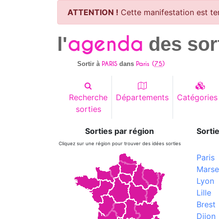
ATTENTION !
Cette manifestation est te
agenda
l'
des sor
PARIS
Paris (
75
)
Sortir à
dans
Recherche
Départements
Catégories
sorties
Sorties par région
Sortie
Cliquez sur une région pour trouver des idées sorties
Paris
Marsei
Lyon
Lille
Brest
Dijon