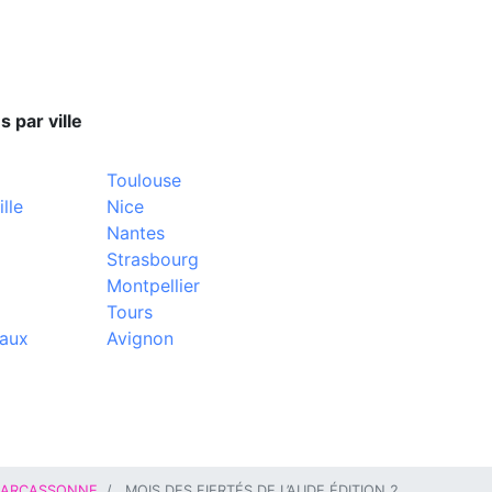
s par ville
Toulouse
lle
Nice
Nantes
Strasbourg
Montpellier
Tours
aux
Avignon
ARCASSONNE
MOIS DES FIERTÉS DE L’AUDE ÉDITION 2