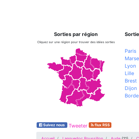
Sorties par région
Sortie
Cliquez sur une région pour trouver des idées sorties
Paris
Marsei
Lyon
Lille
Brest
Dijon
Borde
Suivez nous
Tweeter
flux RSS
Accueil
Languedoc Roussillon
Aude
(
11
)
C