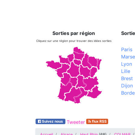
Sorties par région
Sortie
Cliquez sur une région pour trouver des idées sorties
Paris
Marsei
Lyon
Lille
Brest
Dijon
Borde
Suivez nous
Tweeter
flux RSS
Accueil
Alsace
Haut Rhin
(
68
)
COLMAR