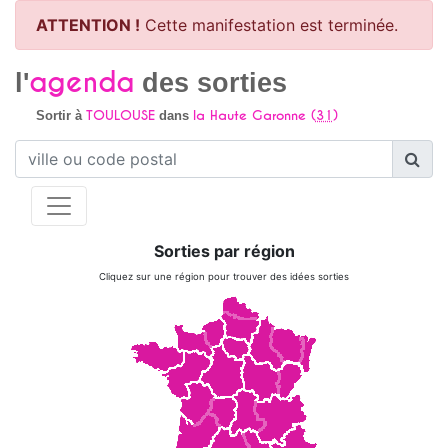
ATTENTION !
Cette manifestation est terminée.
agenda
l'
des sorties
TOULOUSE
la Haute Garonne (
31
)
Sortir à
dans
Sorties par région
Cliquez sur une région pour trouver des idées sorties