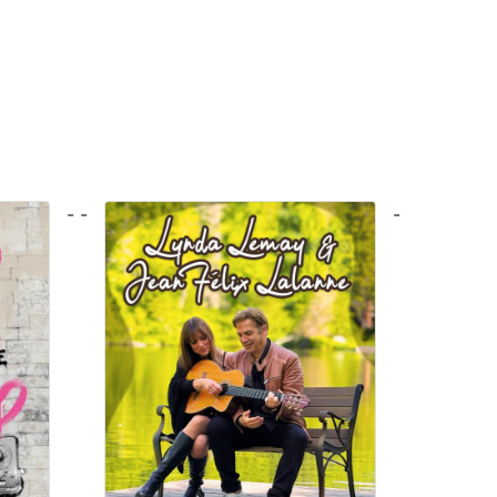
- -
-