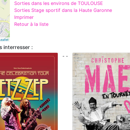
Sorties dans les environs de TOULOUSE
Sorties Stage sportif dans la Haute Garonne
Imprimer
Retour à la liste
Leaflet
 interresser :
- -