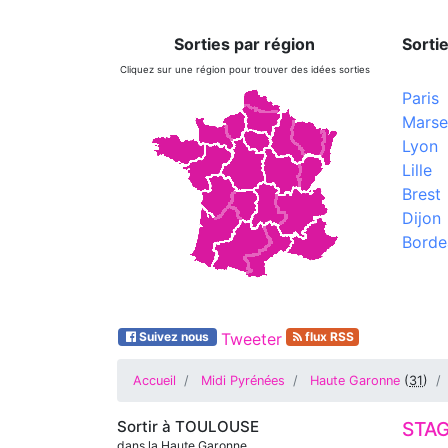
Sorties par région
Sortie
Cliquez sur une région pour trouver des idées sorties
Paris
Marsei
Lyon
Lille
Brest
Dijon
Borde
Suivez nous
Tweeter
flux RSS
Accueil
Midi Pyrénées
Haute Garonne
(
31
)
Sortir à
TOULOUSE
STAG
dans la Haute Garonne