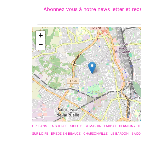
Abonnez vous à notre news letter et re
+
−
ORLEANS
LA SOURCE
SIGLOY
ST MARTIN D ABBAT
GERMIGNY DE
SUR LOIRE
EPIEDS EN BEAUCE
CHARSONVILLE
LE BARDON
BACC