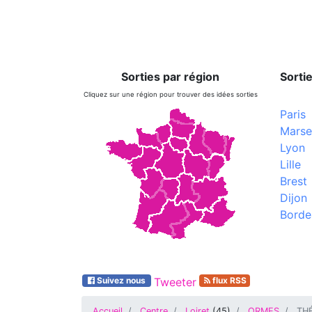
Sorties par région
Sortie
Cliquez sur une région pour trouver des idées sorties
Paris
Marsei
Lyon
Lille
Brest
Dijon
Borde
Suivez nous
Tweeter
flux RSS
Accueil
Centre
Loiret
(
45
)
ORMES
THÉ