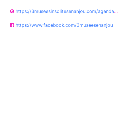
https://3museesinsolitesenanjou.com/agenda-joseph-denais/animation-famille-7-12-ans-traces-et-empreintes/
https://www.facebook.com/3museesenanjou