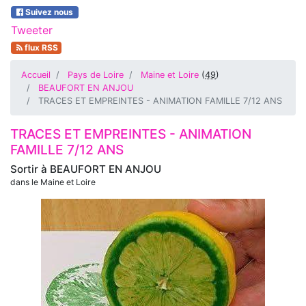
Suivez nous
Tweeter
flux RSS
Accueil
Pays de Loire
Maine et Loire
(
49
)
BEAUFORT EN ANJOU
TRACES ET EMPREINTES - ANIMATION FAMILLE 7/12 ANS
TRACES ET EMPREINTES - ANIMATION
FAMILLE 7/12 ANS
Sortir à
BEAUFORT EN ANJOU
dans le Maine et Loire