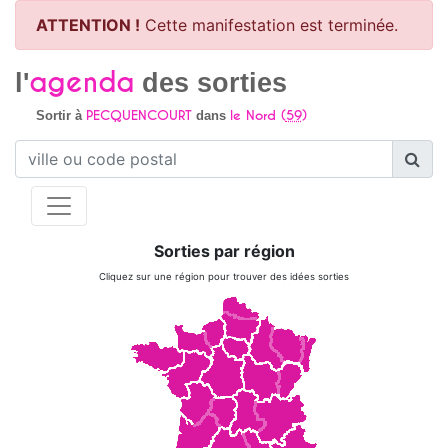
ATTENTION !
Cette manifestation est terminée.
agenda
l'
des sorties
PECQUENCOURT
le Nord (
59
)
Sortir à
dans
Sorties par région
Cliquez sur une région pour trouver des idées sorties