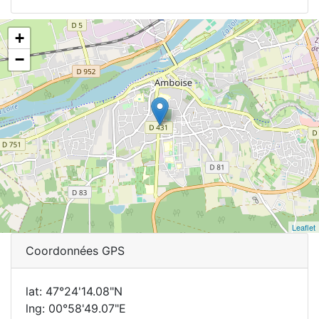
+
−
Leaflet
Coordonnées GPS
lat: 47°24'14.08"N
lng: 00°58'49.07"E